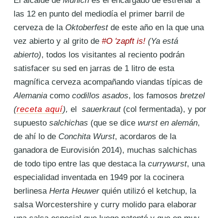
las 12 en punto del mediodía el primer barril de
cerveza de la
Oktoberfest
de este año en la que una
vez abierto y al grito de
#O 'zapft is!
(Ya está
abierto)
, todos los visitantes al reciento podrán
satisfacer su sed en jarras de 1 litro de esta
magnífica cerveza acompañando viandas típicas de
Alemania
como
codillos asados
, los famosos
bretzel
(
receta aquí
),
el
sauerkraut
(col fermentada),
y por
supuesto
salchichas
(que se dice
wurst en alemán
,
de ahí lo de
Conchita Wurst
, acordaros de la
ganadora de Eurovisión 2014)
, muchas salchichas
de todo tipo entre las que destaca la
currywurst
, una
especialidad inventada en 1949 por la cocinera
berlinesa
Herta Heuwer
quién utilizó el ketchup, la
salsa Worcestershire y curry molido para elaborar
una salsa especial que luego patentó y que en muy