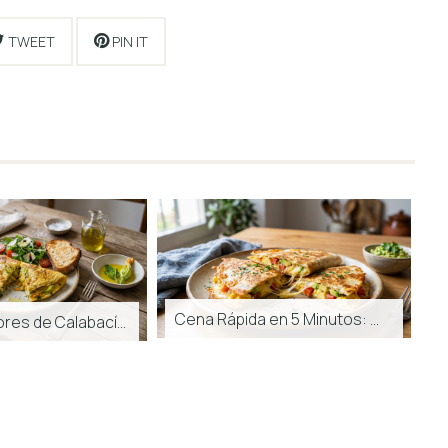
TWEET
PIN IT
Cena Rápida en 5 Minutos: Wraps Cru...
Tortilla de Flores de Calabacín: Re...