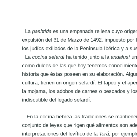
La
pashtida
es una empanada rellena cuyo origen 
expulsión del 31 de Marzo de 1492, impuesto por lo
los judíos exiliados de la Península Ibérica y a s
La
cocina sefardí
ha tenido junto a la
andalusí
un
como dulces de las que hoy tenemos conocimiento 
historia que éstas poseen en su elaboración. Algu
cultura, tienen un origen sefardí. El tapeo y el ap
la mojama, los adobos de carnes o pescados y lo
indiscutible del legado sefardí.
En la cocina hebrea las tradiciones se mantiene
conjunto de leyes que rigen qué alimentos son a
interpretaciones del levítico de la
Torá
, por ejemplo