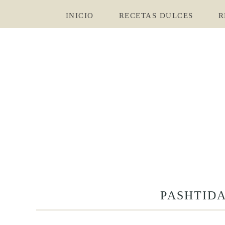
INICIO
RECETAS DULCES
R
PASHTID