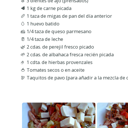
🧄 3 dientes de ajo (prensados)
🥩 1 kg de carne picada
🥖 1 taza de migas de pan del día anterior
🥚 1 huevo batido
🧀 1/4 taza de queso parmesano
🥛 1/4 taza de leche
🌿 2 cdas. de perejil fresco picado
🌱 2 cdas. de albahaca fresca recién picada
🤌 1 cdta. de hierbas provenzales
🍅 Tomates secos o en aceite
🦃 Taquitos de pavo (para añadir a la mezcla de 