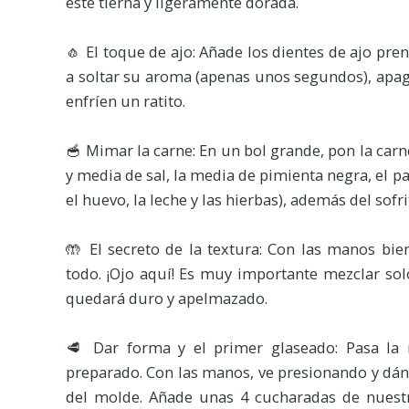
esté tierna y ligeramente dorada.
🧄 El toque de ajo: Añade los dientes de ajo pr
a soltar su aroma (apenas unos segundos), apaga
enfríen un ratito.
🥣 Mimar la carne: En un bol grande, pon la carn
y media de sal, la media de pimienta negra, el pa
el huevo, la leche y las hierbas), además del sofrit
🤲 El secreto de la textura: Con las manos bie
todo. ¡Ojo aquí! Es muy importante mezclar solo
quedará duro y apelmazado.
🥩 Dar forma y el primer glaseado: Pasa la 
preparado. Con las manos, ve presionando y dán
del molde. Añade unas 4 cucharadas de nuest