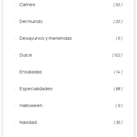
Carnes
( 50 )
Del mundo
( 20 )
Desayunos y meriendas
( 5 )
Dulce
( 102 )
Ensaladas
( 14 )
Especialidades
( 88 )
Halloween
( 9 )
Navidad
( 35 )