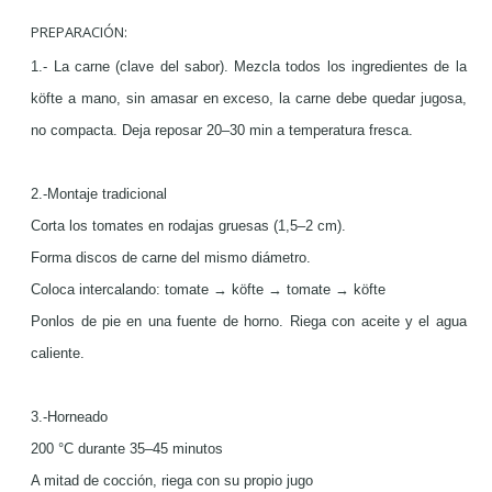
PREPARACIÓN:
1.- La carne (clave del sabor). Mezcla todos los ingredientes de la
köfte a mano, sin amasar en exceso, la
carne debe quedar jugosa,
no compacta.
Deja reposar 20–30 min a temperatura fresca.
2.-Montaje tradicional
Corta los tomates en rodajas gruesas (1,5–2 cm).
Forma discos de carne del mismo diámetro.
Coloca intercalando: tomate → köfte → tomate → köfte
Ponlos de pie en una fuente de horno. Riega con aceite y el agua
caliente.
3.-Horneado
200 °C durante 35–45 minutos
A mitad de cocción, riega con su propio jugo