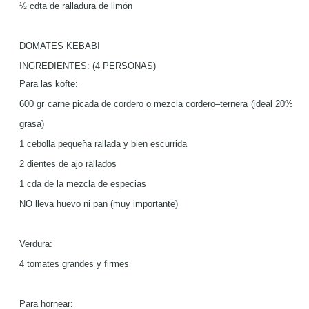
½
cdta de ralladura de limón
DOMATES KEBABI
INGREDIENTES:
(4 PERSONAS)
Para las köfte:
600 gr carne picada de cordero o mezcla cordero–ternera (ideal 20%
grasa)
1 cebolla pequeña rallada y bien escurrida
2 dientes de ajo rallados
1 cda de la mezcla de especias
NO lleva huevo ni pan (muy importante)
Verdura
:
4 tomates grandes y firmes
Para hornear: