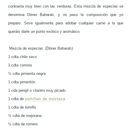
contrasta muy bien con las verduras. Esta mezcla de especias se
denomina
Döner Baharatı, y os paso la composición que yo
preparo. Sirve igualmente para adobar cualquier carne a la que
queráis darle un punto exótico y aromático.
Mezcla de especias: (
Döner Baharatı)
1 cdta chile seco
1 cdta comino
½ cdta pimienta negra
1 cdta pimentón
1 cda perejil o cilantro muy picado
1 cdta de
semillas de mostaza
1 cdta de tomillo
½
cdta de mejorana
½
cdta de romero